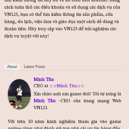
tìm kiếm thông tin đầy đủ và an toàn trên internet. Bằng
cách tuân thủ các điều khoản và sử dụng các dịch vụ của
VN123, bạn có thể tìm kiếm thông tin sản phẩm, cửa
hàng, du lịch, việc làm và giáo dục một cách dễ dàng và
thuận tiện. Hãy truy cập vào VN123 để trải nghiệm các
dịch vụ tuyệt vời này!
About
Latest Posts
Minh Tân
CEO
at
⭐️⭐️Minh Tân⭐️⭐️
Xin chào anh em game thủ! Tôi tự xưng là
Minh Tân
–CEO của trang mạng Web
VN123.
Với trên 10 năm kinh nghiệm tham gia vào game
online cũng như đánh giá top nhà cái uy tín hàng đầu.