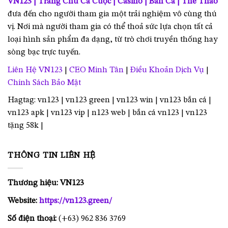
VN123 | Trang Chủ Cá Cược | Casino | Bắn Cá | Thể Thao
đưa đến cho người tham gia một trải nghiệm vô cùng thú
vị. Nơi mà người tham gia có thể thoả sức lựa chọn tất cả
loại hình sản phẩm đa dạng, từ trò chơi truyền thống hay
sòng bạc trực tuyến.
Liên Hệ VN123
|
CEO Minh Tân
|
Điều Khoản Dịch Vụ
|
Chính Sách Bảo Mật
Hagtag: vn123 | vn123 green | vn123 win | vn123 bắn cá |
vn123 apk | vn123 vip | n123 web | bắn cá vn123 | vn123
tặng 58k |
THÔNG TIN LIÊN HỆ
Thương hiệu: VN123
Website:
https://vn123.green/
Số điện thoại:
(+63) 962 836 3769