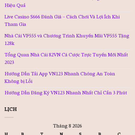
Hiệu Quả
Live Casino S666 Đánh Giá – Cách Chơi Và Lợi Ích Khi
Tham Gia
Nhà Cái VF555 và Chương Trình Khuyến Mãi VF555 Tặng
128k
Tổng Quan Nhà Cái 82VN Cá Cược Trực Tuyến Mới Nhất
2023
Hướng Dẫn Tải App VN123 Nhanh Chóng An Toàn
Không bị Lỗi
Hướng Dẫn Đăng Ký VN123 Nhanh Nhất Chỉ Cần 3 Phút
LỊCH
Tháng 8 2026
H
B
T
N
S
B
C