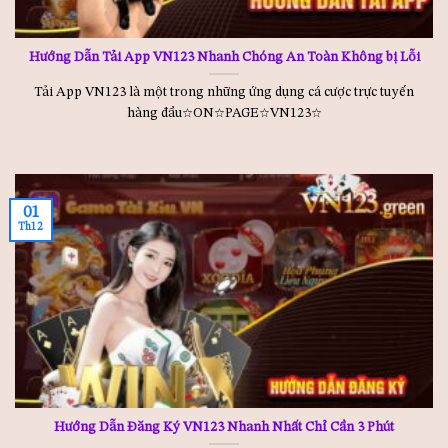
Hướng Dẫn Tải App VN123 Nhanh Chóng An Toàn Không bị Lỗi
Tải App VN123 là một trong những ứng dụng cá cược trực tuyến
hàng đầu⭐️ON⭐️PAGE⭐️VN123⭐️
01
Th12
Hướng Dẫn Đăng Ký VN123 Nhanh Nhất Chỉ Cần 3 Phút