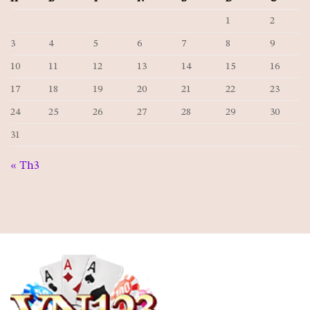
1
2
3
4
5
6
7
8
9
10
11
12
13
14
15
16
17
18
19
20
21
22
23
24
25
26
27
28
29
30
31
« Th3