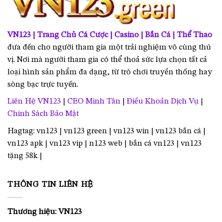
VN123 | Trang Chủ Cá Cược | Casino | Bắn Cá | Thể Thao
đưa đến cho người tham gia một trải nghiệm vô cùng thú
vị. Nơi mà người tham gia có thể thoả sức lựa chọn tất cả
loại hình sản phẩm đa dạng, từ trò chơi truyền thống hay
sòng bạc trực tuyến.
Liên Hệ VN123
|
CEO Minh Tân
|
Điều Khoản Dịch Vụ
|
Chính Sách Bảo Mật
Hagtag: vn123 | vn123 green | vn123 win | vn123 bắn cá |
vn123 apk | vn123 vip | n123 web | bắn cá vn123 | vn123
tặng 58k |
THÔNG TIN LIÊN HỆ
Thương hiệu: VN123