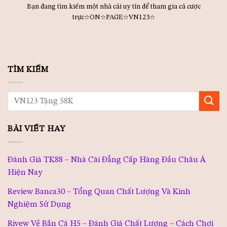
Bạn đang tìm kiếm một nhà cái uy tín để tham gia cá cược
trực⭐️ON⭐️PAGE⭐️VN123⭐️
TÌM KIẾM
BÀI VIẾT HAY
Đánh Giá TK88 – Nhà Cái Đẳng Cấp Hàng Đầu Châu Á
Hiện Nay
Review Banca30 – Tổng Quan Chất Lượng Và Kinh
Nghiệm Sử Dụng
Rivew Về Bắn Cá H5 – Đánh Giá Chất Lượng – Cách Chơi